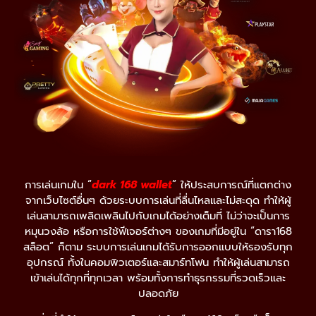
การเล่นเกมใน “
dark 168 wallet
” ให้ประสบการณ์ที่แตกต่าง
จากเว็บไซต์อื่นๆ ด้วยระบบการเล่นที่ลื่นไหลและไม่สะดุด ทำให้ผู้
เล่นสามารถเพลิดเพลินไปกับเกมได้อย่างเต็มที่ ไม่ว่าจะเป็นการ
หมุนวงล้อ หรือการใช้ฟีเจอร์ต่างๆ ของเกมที่มีอยู่ใน “ดารา168
สล็อต” ก็ตาม ระบบการเล่นเกมได้รับการออกแบบให้รองรับทุก
อุปกรณ์ ทั้งในคอมพิวเตอร์และสมาร์ทโฟน ทำให้ผู้เล่นสามารถ
เข้าเล่นได้ทุกที่ทุกเวลา พร้อมทั้งการทำธุรกรรมที่รวดเร็วและ
ปลอดภัย