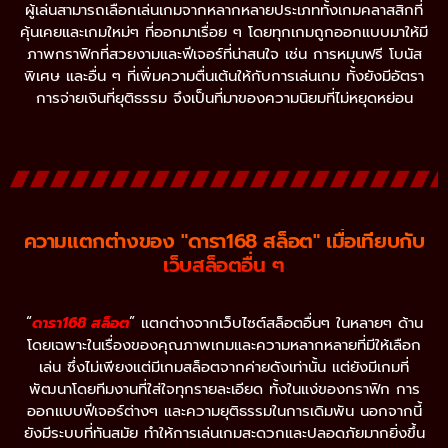
ผู้เล่นสามารถเลือกเล่นเกมจากหลากหลายประเภททั้งเกมคลาสสิกที่
คุ้นเคยและเกมใหม่ๆ ที่ออกมาเรื่อย ๆ โดยทุกเกมถูกออกแบบมาให้มี
ภาพกราฟิกที่สวยงามและฟีเจอร์ที่น่าสนใจ เช่น การหมุนฟรี โบนัส
พิเศษ และอื่น ๆ ที่เพิ่มความตื่นเต้นให้กับการเล่นเกม ทั้งยังมีอัตรา
การจ่ายเงินที่ยุติธรรม จึงเป็นที่มาของความนิยมที่ไม่หยุดหย่อน
ความแตกต่างของ "ดารา168 สล็อต" เมื่อเทียบกับ
เว็บสล็อตอื่น ๆ
“
ดารา168 สล็อต
” แตกต่างจากเว็บไซต์สล็อตอื่นๆ ในหลายๆ ด้าน
โดยเฉพาะในเรื่องของคุณภาพเกมและความหลากหลายที่มีให้เลือก
เล่น ซึ่งไม่เพียงแต่มีเกมสล็อตจากค่ายดังเท่านั้น แต่ยังมีเกมที่
พัฒนาโดยทีมงานที่ใส่ใจทุกรายละเอียด ทั้งในแง่ของกราฟิก การ
ออกแบบฟีเจอร์ต่างๆ และความยุติธรรมในการเดิมพัน นอกจากนี้
ยังมีระบบที่ทันสมัย ทำให้การเล่นเกมสะดวกและปลอดภัยมากยิ่งขึ้น