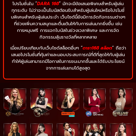
โปรโมชั่นใน “
DARA 168
” มักจะมีข้อเสนอพิเศษสำหรับผู้เล่น
ทุกระดับ ไม่ว่าจะเป็นโบนัสต้อนรับสำหรับผู้เล่นใหม่หรือโปรโมชั่
นพิเศษสำหรับผู้เล่นประจำ เว็บไซต์นี้ยังมีการจัดกิจกรรมต่างๆ
ที่ช่วยเพิ่มความสนุกและตื่นเต้นให้กับการเล่นมากยิ่งขึ้น เช่น
การหมุนฟรี การแจกโบนัสในช่วงเวลาพิเศษ และการจัด
กิจกรรมลุ้นรางวัลที่หลากหลาย
เมื่อเปรียบเทียบกับเว็บไซต์สล็อตอื่นๆ “
ดารา168 สล็อต
” ถือว่า
เสนอโปรโมชั่นที่คุ้มค่าและมอบประสบการณ์ที่ดีที่สุดให้กับผู้เล่น
ทำให้ผู้เล่นสามารถมีโอกาสในการชนะมากขึ้นและได้รับประโยชน์
จากการเล่นเกมได้สูงสุด