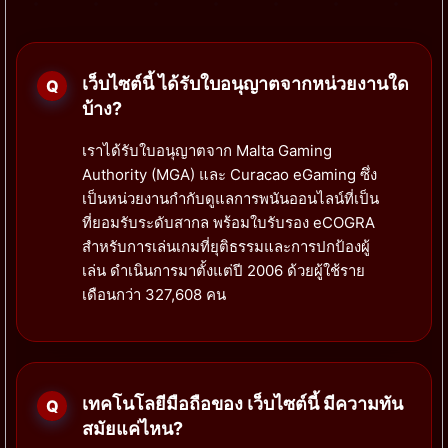
เว็บไซต์นี้ ได้รับใบอนุญาตจากหน่วยงานใด
บ้าง?
เราได้รับใบอนุญาตจาก Malta Gaming
Authority (MGA) และ Curacao eGaming ซึ่ง
เป็นหน่วยงานกำกับดูแลการพนันออนไลน์ที่เป็น
ที่ยอมรับระดับสากล พร้อมใบรับรอง eCOGRA
สำหรับการเล่นเกมที่ยุติธรรมและการปกป้องผู้
เล่น ดำเนินการมาตั้งแต่ปี 2006 ด้วยผู้ใช้ราย
เดือนกว่า 327,608 คน
เทคโนโลยีมือถือของ เว็บไซต์นี้ มีความทัน
สมัยแค่ไหน?